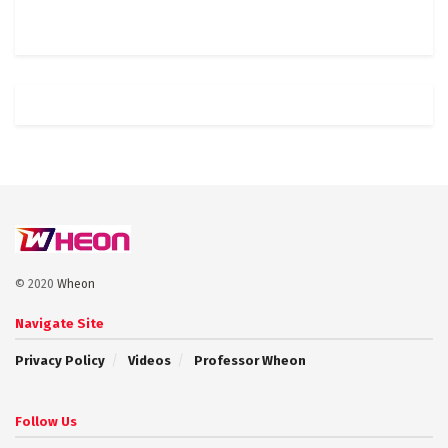
© 2020
Wheon
Navigate Site
Privacy Policy
Videos
Professor Wheon
Follow Us