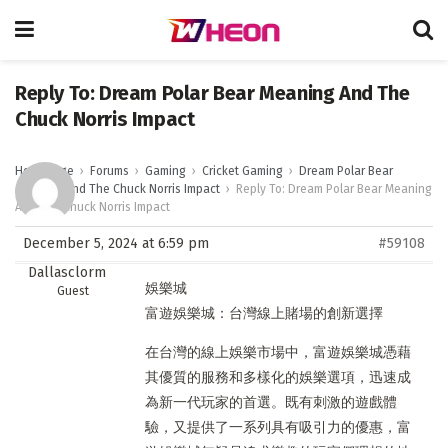
Reply To: Dream Polar Bear Meaning And The
Chuck Norris Impact
Homepage
›
Forums
›
Gaming
›
Cricket Gaming
›
Dream Polar Bear
Meaning And The Chuck Norris Impact
›
Reply To: Dream Polar Bear Meaning
And The Chuck Norris Impact
December 5, 2024 at 6:59 pm
#59108
Dallasclorm
娛樂城
Guest
富遊娛樂城：台灣線上賭場的創新選擇
在台灣的線上娛樂市場中，富遊娛樂城憑藉
其優質的服務和多樣化的娛樂選項，迅速成
為新一代玩家的首選。既有刺激的遊戲體
驗，又提供了一系列具有吸引力的優惠，富