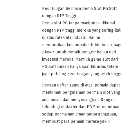
Keuntungan Bermain Demo Slot PG Soft
dengan RTP Tinggi
Demo slot PG tanpa manipulasi dikenal
dengan RTP tinggi mereka yang sering kali
di atas rata-rata industri. Hal ini
memberikan kesempatan lebih besar bagi
player untuk meraih pengembalian dari
investasi mereka. Memilih game slot dari
PG Soft bukan hanya soal hiburan, tetapi
juga peluang keuntungan yang lebih tinggi.
Dengan daftar game di atas, pemain dapat
menikmati pengalaman bermain slot yang
adil, aman, dan menyenangkan. Dengan
teknologi mutakhir dari PG Slot membuat
setiap permainan aman tanpa gangguan,
membuat para pemain merasa yakin.