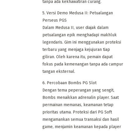
tanpa ada kekhawatiran curang.
5. Versi Demo Medusa II: Petualangan
Perseus PGS
Dalam Medusa II, user diajak dalam
petualangan epik menghadapi makhluk
legendaris. Gim ini menggunakan proteksi
terbaru yang menjaga kejujuran tiap
giliran. Oleh karena itu, pemain dapat
fokus pada kemenangan tanpa ada campur
tangan eksternal.
6. Percobaan Bombs PG Slot
Dengan tema peperangan yang sengit,
Bombs menaikkan adrenalin player. Saat
permainan memanas, keamanan tetap
prioritas utama. Proteksi dari PG Soft
mengamankan semua transaksi dan hasil
game, menjamin keamanan kepada player