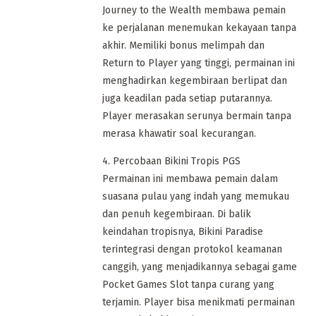
Journey to the Wealth membawa pemain
ke perjalanan menemukan kekayaan tanpa
akhir. Memiliki bonus melimpah dan
Return to Player yang tinggi, permainan ini
menghadirkan kegembiraan berlipat dan
juga keadilan pada setiap putarannya.
Player merasakan serunya bermain tanpa
merasa khawatir soal kecurangan.
4. Percobaan Bikini Tropis PGS
Permainan ini membawa pemain dalam
suasana pulau yang indah yang memukau
dan penuh kegembiraan. Di balik
keindahan tropisnya, Bikini Paradise
terintegrasi dengan protokol keamanan
canggih, yang menjadikannya sebagai game
Pocket Games Slot tanpa curang yang
terjamin. Player bisa menikmati permainan