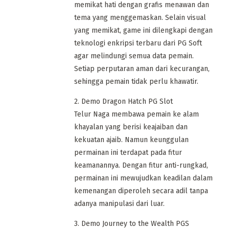
memikat hati dengan grafis menawan dan
tema yang menggemaskan. Selain visual
yang memikat, game ini dilengkapi dengan
teknologi enkripsi terbaru dari PG Soft
agar melindungi semua data pemain.
Setiap perputaran aman dari kecurangan,
sehingga pemain tidak perlu khawatir.
2. Demo Dragon Hatch PG Slot
Telur Naga membawa pemain ke alam
khayalan yang berisi keajaiban dan
kekuatan ajaib. Namun keunggulan
permainan ini terdapat pada fitur
keamanannya. Dengan fitur anti-rungkad,
permainan ini mewujudkan keadilan dalam
kemenangan diperoleh secara adil tanpa
adanya manipulasi dari luar.
3. Demo Journey to the Wealth PGS