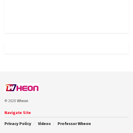
© 2020
Wheon
Navigate Site
Privacy Policy
Videos
Professor Wheon